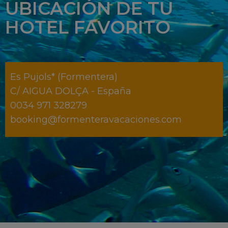
UBICACIÓN DE TU
HOTEL FAVORITO
Es Pujols* (Formentera)
C/ AIGUA DOLÇA - España
0034 971 328279
booking@formenteravacaciones.com