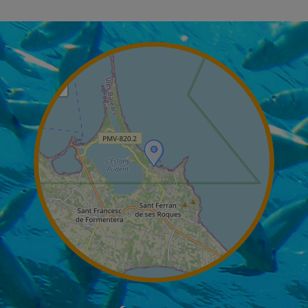
+
−
Leaflet