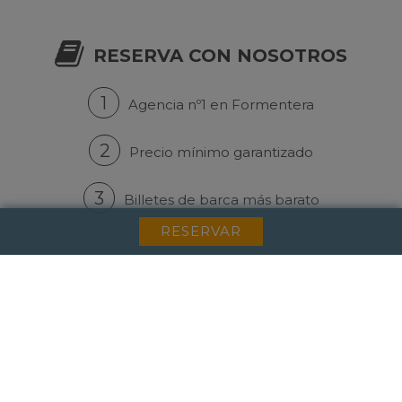
RESERVA CON NOSOTROS
1
Agencia nº1 en Formentera
2
Precio mínimo garantizado
3
Billetes de barca más barato
RESERVAR
NEWSLETTER
Suscríbase a nuestra lista de mailing para obtener
noticias y descuentos.