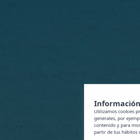
Información
Utilizamos cookies pr
generales, por ejempl
contenido y para most
partir de tus hábitos