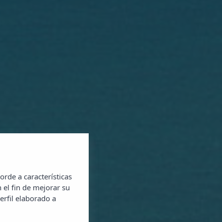
orde a características
 el fin de mejorar su
erfil elaborado a