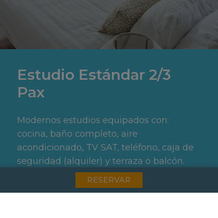
Estudio Estándar 2/3
Pax
Modernos estudios equipados con:
cocina, baño completo, aire
acondicionado, TV SAT, teléfono, caja de
seguridad (alquiler) y terraza o balcón.
RESERVAR