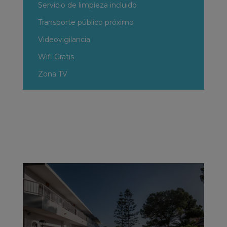
Servicio de limpieza incluido
Transporte público próximo
Videovigilancia
Wifi Gratis
Zona TV