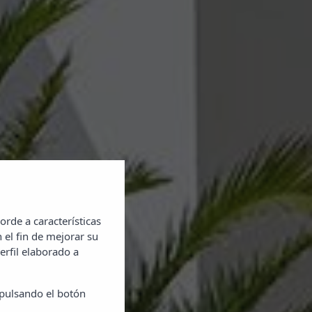
orde a características
 el fin de mejorar su
erfil elaborado a
 pulsando el botón