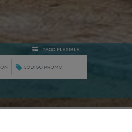
PAGO FLEXIBLE
IÓN
ión