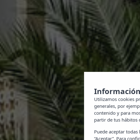
Información
Utilizamos cookies pr
generales, por ejempl
contenido y para most
partir de tus hábitos
Puede aceptar todas l
“Aceptar”. Para config