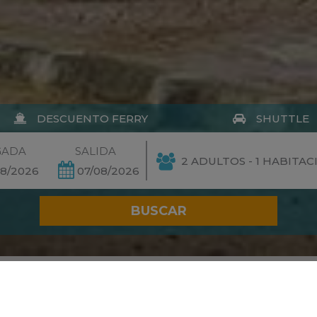
DESCUENTO FERRY
SHUTTLE
GADA
SALIDA
2 ADULTOS - 1 HABITAC
08/2026
07/08/2026
scripción
Habitaciones
Localizac