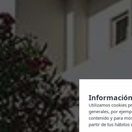
Información
Utilizamos cookies pr
generales, por ejempl
contenido y para most
partir de tus hábitos