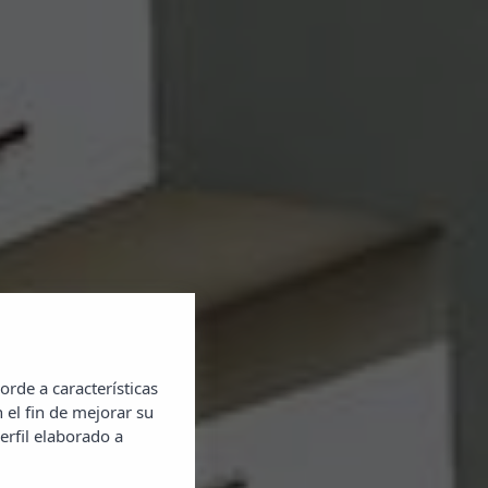
orde a características
 el fin de mejorar su
erfil elaborado a