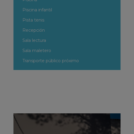
Piscina infantil
Pista tenis
Recepción
Sala lectura
Sala maletero
Transporte público próximo