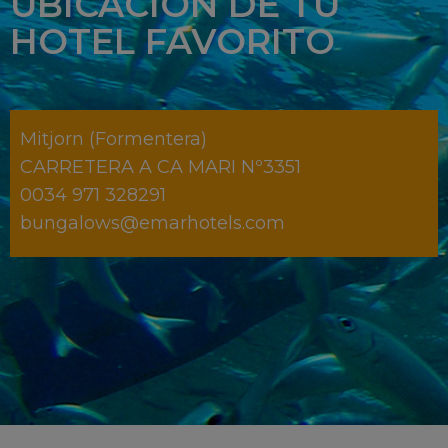
UBICACIÓN DE TU
HOTEL FAVORITO
Mitjorn (Formentera)
CARRETERA A CA MARI Nº3351
0034 971 328291
bungalows@emarhotels.com