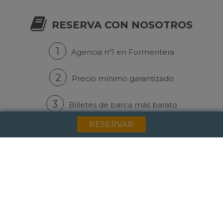
RESERVA CON NOSOTROS
1
Agencia nº1 en Formentera
2
Precio mínimo garantizado
3
Billetes de barca más barato
RESERVAR
NEWSLETTER
Suscríbase a nuestra lista de mailing para obtener
noticias y descuentos.