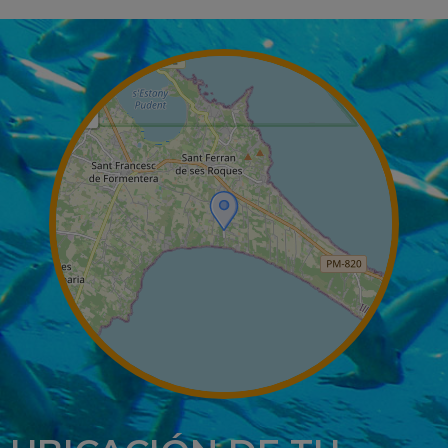
+
−
Leaflet